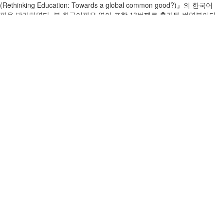
(Rethinking Education: Towards a global common good?)』의 한국어
판을 발간하였다. 본 한국어판은 영어 포함 13번째로 출간된 번역본이다.
이 책은 새로운 전지구적 학습환경이 부상하는 가운데 교육의 목적이 무
엇인지, 그리고 학습을 어떻게 조직할 것인지에 대해 다시 생각해야 한다
고 강조하고 있다. 교육과 발전에 대한 인본주의적 비전에 영감을 받아
발간된 이 책은 복잡한 세계에서 집단적 사회 공동행동의 일환으로 학습
목표와 학습조직 간의 조화를 이룩해내기 위해서는 교육과 지식을 전지
구적 공동재로 보아야 한다고 제안한다.
요약
들어가며
1. 지속가능발전: 가장 중요한 과제
도전적 과제와 다양한 긴장관계
새로운 지식지평
대안적 접근의 탐색
2. 인본주의적 접근의 재확인
교육에 대한 인본주의적 접근
보다 포용적인 교육에 대한 보장